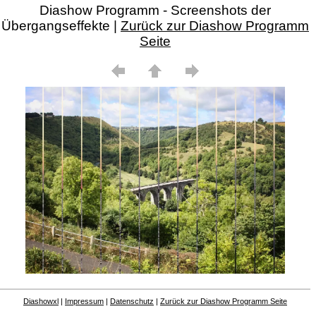
Diashow Programm - Screenshots der
Übergangseffekte |
Zurück zur Diashow Programm
Seite
Diashowxl
|
Impressum
|
Datenschutz
|
Zurück zur Diashow Programm Seite